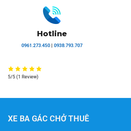
Hotline
0961.273.450
|
0938.793.707
5/5
(1 Review)
XE BA GÁC CHỞ THUÊ