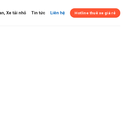
n, Xe tải nhỏ
Tin tức
Liên hệ
Hotline thuê xe giá rẻ