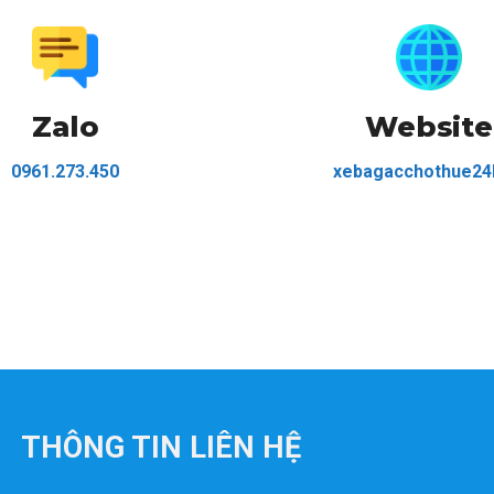
Zalo
Website
0961.273.450
xebagacchothue24
THÔNG TIN LIÊN HỆ