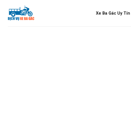
Skip
to
Xe Ba Gác Uy Tí
content