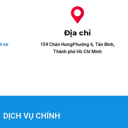
Địa chỉ
h.vn
159 Chấn HưngPhường 6, Tân Bình,
Thành phố Hồ Chí Minh
DỊCH VỤ CHÍNH