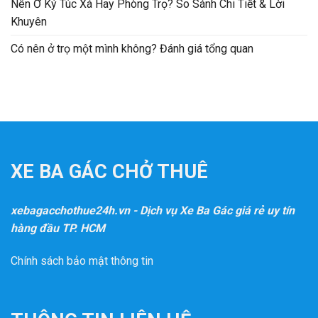
Nên Ở Ký Túc Xá Hay Phòng Trọ? So Sánh Chi Tiết & Lời
Khuyên
Có nên ở trọ một mình không? Đánh giá tổng quan
XE BA GÁC CHỞ THUÊ
xebagacchothue24h.vn - Dịch vụ Xe Ba Gác giá rẻ uy tín
hàng đầu TP. HCM
Chính sách bảo mật thông tin