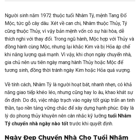
Người sinh năm 1972 thuộc tuổi Nhâm Tý, mệnh Tang Đố
Mộc, tức gỗ cây dâu. Xét về can chi, Nhâm thuộc Thủy, Tý
cũng thuộc Thủy, vì vậy bản mệnh vốn có sự hài hòa, dễ
thích nghi với thay đổi. Trong ngũ hành, Mộc hợp với Thủy và
đồng hành cùng Mộc, nhưng lại khắc Kim và bị Hỏa áp chế
khi năng lượng quá mạnh. Vì vậy, khi chọn ngày chuyển nhà,
gia chủ nên ưu tiên ngày mang hành Thủy hoặc Mộc để
tương sinh, đồng thời tránh ngày Kim hoặc Hỏa quá vượng.
Về tính cách, Nhâm Tý là người hoạt bát, nhanh nhẹn, có khả
năng giao tiếp khéo léo, nhưng cũng hay lo âu, khao khát sự
ổn định. Do đó, việc nhập trạch vào ngày tốt giúp trấn an tinh
thần, tạo nền tảng vững chắc để xây dựng hạnh phúc. Đây là
lý do phong thủy khuyên nên cân nhắc kỹ lưỡng
tuổi Nhâm
Tý chuyển nhà ngày nào tốt
trước khi quyết định.
Ngày Đẹp Chuyển Nhà Cho Tuổi Nhâm