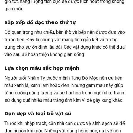
giờ tốt, năng lượng tích cực sẽ được kích hoạt trong không
gian mới.
Sắp xếp đồ đạc theo thứ tự
Đồ quan trọng như chiếu, bàn thờ và bếp nên được đưa vào
trước tiên. Đây là những vật mang tính gắn kết và tượng
trưng cho sự ổn định lâu dài. Các vật dụng khác có thể đưa
vào sau để hoàn thiện không gian sống.
Lựa chọn màu sắc hợp mệnh
Người tuổi Nhâm Tý thuộc mệnh Tang Đố Mộc nên ưu tiên
màu xanh lá, xanh lam hoặc đen. Những gam màu này giúp
tăng cường năng lượng và sự hài hòa trong ngôi nhà. Tránh
sử dụng quá nhiều màu trắng ánh kim vì dễ gây xung khắc.
Dọn dẹp và loại bỏ vật cũ
Trước khi nhập trạch, căn nhà cần được vệ sinh sạch sẽ để
đón nguồn khí mới. Những vật dụng hỏng hóc, nứt vỡ nên