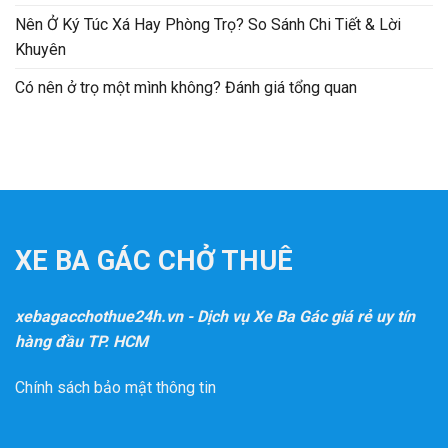
Nên Ở Ký Túc Xá Hay Phòng Trọ? So Sánh Chi Tiết & Lời
Khuyên
Có nên ở trọ một mình không? Đánh giá tổng quan
XE BA GÁC CHỞ THUÊ
xebagacchothue24h.vn - Dịch vụ Xe Ba Gác giá rẻ uy tín
hàng đầu TP. HCM
Chính sách bảo mật thông tin