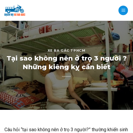
Skip
to
content
XE BA GÁC TPHCM
Tại sao không nên ở trọ 3 người ?
Những kiêng kỵ cần biết
Câu hỏi “tại sao không nên ở trọ 3 người?” thường khiến sinh