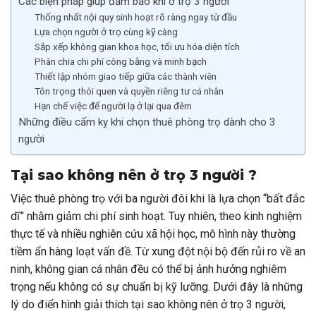
Các biện pháp giúp đảm bảo khi ở trọ 3 người
Thống nhất nội quy sinh hoạt rõ ràng ngay từ đầu
Lựa chọn người ở trọ cùng kỹ càng
Sắp xếp không gian khoa học, tối ưu hóa diện tích
Phân chia chi phí công bằng và minh bạch
Thiết lập nhóm giao tiếp giữa các thành viên
Tôn trọng thói quen và quyền riêng tư cá nhân
Hạn chế việc để người lạ ở lại qua đêm
Những điều cấm kỵ khi chọn thuê phòng trọ dành cho 3
người
Tại sao không nên ở trọ 3 người ?
Việc thuê phòng trọ với ba người đôi khi là lựa chọn “bất đắc
dĩ” nhằm giảm chi phí sinh hoạt. Tuy nhiên, theo kinh nghiệm
thực tế và nhiều nghiên cứu xã hội học, mô hình này thường
tiềm ẩn hàng loạt vấn đề. Từ xung đột nội bộ đến rủi ro về an
ninh, không gian cá nhân đều có thể bị ảnh hưởng nghiêm
trọng nếu không có sự chuẩn bị kỹ lưỡng. Dưới đây là những
lý do điển hình giải thích tại sao không nên ở trọ 3 người,