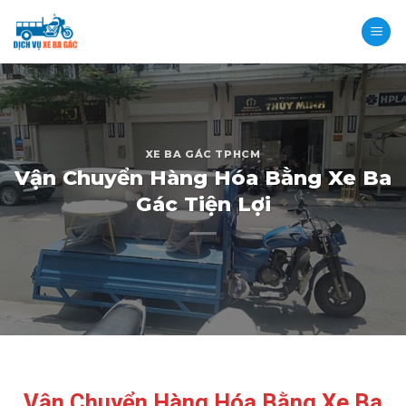
Skip
to
content
XE BA GÁC TPHCM
Vận Chuyển Hàng Hóa Bằng Xe Ba
Gác Tiện Lợi
Vận Chuyển Hàng Hóa Bằng Xe Ba