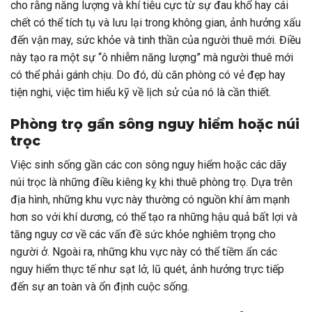
cho rằng năng lượng và khí tiêu cực từ sự đau khổ hay cái
chết có thể tích tụ và lưu lại trong không gian, ảnh hưởng xấu
đến vận may, sức khỏe và tinh thần của người thuê mới. Điều
này tạo ra một sự “ô nhiễm năng lượng” mà người thuê mới
có thể phải gánh chịu. Do đó, dù căn phòng có vẻ đẹp hay
tiện nghi, việc tìm hiểu kỹ về lịch sử của nó là cần thiết.
Phòng trọ gần sông nguy hiểm hoặc núi
trọc
Việc sinh sống gần các con sông nguy hiểm hoặc các dãy
núi trọc là những điều kiêng kỵ khi thuê phòng trọ. Dựa trên
địa hình, những khu vực này thường có nguồn khí âm mạnh
hơn so với khí dương, có thể tạo ra những hậu quả bất lợi và
tăng nguy cơ về các vấn đề sức khỏe nghiêm trọng cho
người ở. Ngoài ra, những khu vực này có thể tiềm ẩn các
nguy hiểm thực tế như sạt lở, lũ quét, ảnh hưởng trực tiếp
đến sự an toàn và ổn định cuộc sống.