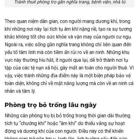
Tránh thuê phòng trọ gần nghĩa trang, bệnh viện, nhà tù
Theo quan niệm dân gian, con người mang dương khí, trong
khi những nơi này lại tích tụ âm khí nặng nề, tạo ra sự tương
khắc không tốt cho sức khỏe và vận may của người cư ngụ.
Ngoài ra, việc sống gần nghĩa trang không chỉ liên quan đến
yếu tố tâm linh mà còn tiềm ẩn rủi ro về an ninh. Những khu
vực này thường hiu hắt, ít người qua lại, dễ trở thành nơi tụ
tập của các tệ nạn xã hội, gây mất an toàn cho người thuê. Vì
vậy, việc tránh những địa điểm này là một biện pháp bảo vệ
toàn diện, không chỉ về mặt năng lượng mà còn về an ninh cá
nhân và tâm lý.
Phòng trọ bỏ trống lâu ngày
Những căn phòng trọ bị bỏ trống trong thời gian dài thường
tích tụ “chướng khí” hoặc “âm khí” do thiếu vắng sự hoạt
động và dương khí của con người. Điều này có thể khiến
không gian trở nên âm u, lạnh lẽo, ảnh hưởng xấu đến sức