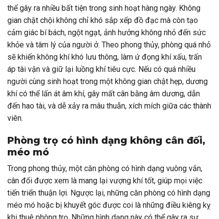
thể gây ra nhiều bất tiện trong sinh hoạt hàng ngày. Không
gian chật chội không chỉ khó sắp xếp đồ đạc mà còn tạo
cảm giác bí bách, ngột ngạt, ảnh hưởng không nhỏ đến sức
khỏe và tâm lý của người ở. Theo phong thủy, phòng quá nhỏ
sẽ khiến không khí khó lưu thông, làm ứ đọng khí xấu, trấn
áp tài vận và giữ lại luồng khí tiêu cực. Nếu có quá nhiều
người cùng sinh hoạt trong một không gian chật hẹp, dương
khí có thể lấn át âm khí, gây mất cân bằng âm dương, dẫn
đến hao tài, và dễ xảy ra mâu thuẫn, xích mích giữa các thành
viên.
Phòng trọ có hình dạng không cân đối,
méo mó
Trong phong thủy, một căn phòng có hình dạng vuông vắn,
cân đối được xem là mang lại vượng khí tốt, giúp mọi việc
tiến triển thuận lợi. Ngược lại, những căn phòng có hình dạng
méo mó hoặc bị khuyết góc được coi là những điều kiêng kỵ
khi thuê phòng trọ. Những hình dạng này có thể gây ra sự