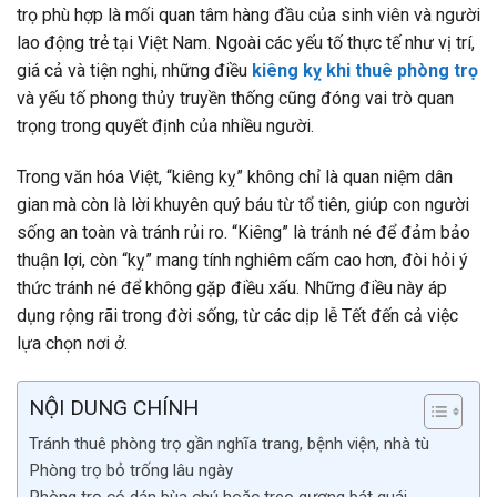
trọ phù hợp là mối quan tâm hàng đầu của sinh viên và người
lao động trẻ tại Việt Nam. Ngoài các yếu tố thực tế như vị trí,
giá cả và tiện nghi, những điều
kiêng kỵ khi thuê phòng trọ
và yếu tố phong thủy truyền thống cũng đóng vai trò quan
trọng trong quyết định của nhiều người.
Trong văn hóa Việt, “kiêng kỵ” không chỉ là quan niệm dân
gian mà còn là lời khuyên quý báu từ tổ tiên, giúp con người
sống an toàn và tránh rủi ro. “Kiêng” là tránh né để đảm bảo
thuận lợi, còn “kỵ” mang tính nghiêm cấm cao hơn, đòi hỏi ý
thức tránh né để không gặp điều xấu. Những điều này áp
dụng rộng rãi trong đời sống, từ các dịp lễ Tết đến cả việc
lựa chọn nơi ở.
NỘI DUNG CHÍNH
Tránh thuê phòng trọ gần nghĩa trang, bệnh viện, nhà tù
Phòng trọ bỏ trống lâu ngày
Phòng trọ có dán bùa chú hoặc treo gương bát quái