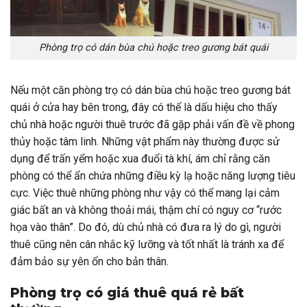
Phòng trọ có dán bùa chú hoặc treo gương bát quái
Nếu một căn phòng trọ có dán bùa chú hoặc treo gương bát
quái ở cửa hay bên trong, đây có thể là dấu hiệu cho thấy
chủ nhà hoặc người thuê trước đã gặp phải vấn đề về phong
thủy hoặc tâm linh. Những vật phẩm này thường được sử
dụng để trấn yểm hoặc xua đuổi tà khí, ám chỉ rằng căn
phòng có thể ẩn chứa những điều kỳ lạ hoặc năng lượng tiêu
cực. Việc thuê những phòng như vậy có thể mang lại cảm
giác bất an và không thoải mái, thậm chí có nguy cơ “rước
họa vào thân”. Do đó, dù chủ nhà có đưa ra lý do gì, người
thuê cũng nên cân nhắc kỹ lưỡng và tốt nhất là tránh xa để
đảm bảo sự yên ổn cho bản thân.
Phòng trọ có giá thuê quá rẻ bất